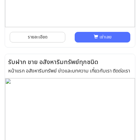
รายละเอียด
เช่าเลย
รับฝาก ขาย อสังหาริมทรัพย์ทุกชนิด
หน้าแรก อสังหาริมทรัพย์ ข่าวและบทความ เกี่ยวกับเรา ติดต่อเรา