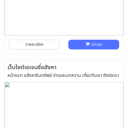
รายละเอียด
เช่าเลย
เว็บไซต์เอเจนซี่อสังหา
หน้าแรก อสังหาริมทรัพย์ ข่าวและบทความ เกี่ยวกับเรา ติดต่อเรา