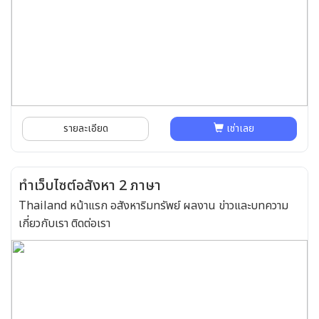
รายละเอียด
เช่าเลย
ทำเว็บไซต์อสังหา 2 ภาษา
Thailand หน้าแรก อสังหาริมทรัพย์ ผลงาน ข่าวและบทความ
เกี่ยวกับเรา ติดต่อเรา