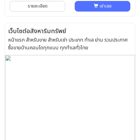
รายละเอียด
เช่าเลย
เว็บไซต์อสังหาริมทรัพย์
หน้าแรก สำหรับขาย สำหรับเช่า ประเภท ทำเล ย่าน รวมประกาศ
ซื้อขายบ้านคอนโดทุกแบบ ทุกทำเลทั่วไทย