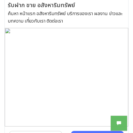
รับฝาก ขาย อสังหาริมทรัพย์
ค้นหา หน้าแรก อสังหาริมทรัพย์ บริการของเรา ผลงาน ข่าวและ
บทความ เกี่ยวกับเรา ติดต่อเรา