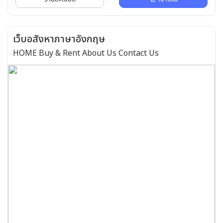
เว็บอสังหาภาษาอังกฤษ
HOME Buy & Rent About Us Contact Us