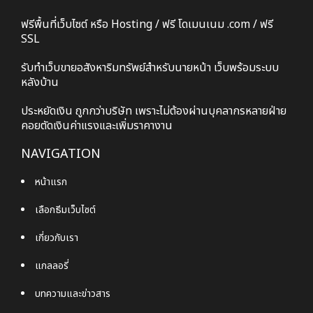
ฟรีพื้นที่เว็บไซต์ หรือ Hosting / ฟรี โดเมนเนม .com / ฟรี
SSL
รับทำเว็บขายอสังหาริมทรัพย์สำหรับนายหน้า เว็บพร้อมระบบ
หลังบ้าน
ประหยัดเงิน ถูกกว่าบริษัท เพราะไม่ต้องผ่านบุคลากรหลายฝ่าย
คอยตัดเงินค่าแรงและเพิ่มราคางาน
NAVIGATION
หน้าแรก
เลือกธีมเว็บไซต์
เกี่ยวกับเรา
แกลลอรี่
บทความและข่าวสาร