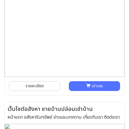
รายละเอียด
เช่าเลย
เว็บไซต์อสังหา ขายบ้านปล่อนเช่าบ้าน
หน้าแรก อสังหาริมทรัพย์ ข่าวและบทความ เกี่ยวกับเรา ติดต่อเรา