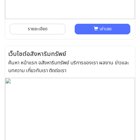
รายละเอียด
เช่าเลย
เว็บไซต์อสังหาริมทรัพย์
ค้นหา หน้าแรก อสังหาริมทรัพย์ บริการของเรา ผลงาน ข่าวและ
บทความ เกี่ยวกับเรา ติดต่อเรา