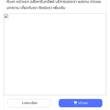
ค้นหา หน้าแรก อสังหาริมทรัพย์ บริการของเรา ผลงาน ข่าวและ
บทความ เกี่ยวกับเรา ติดต่อเรา เพิ่มเติม
รายละเอียด
เช่าเลย