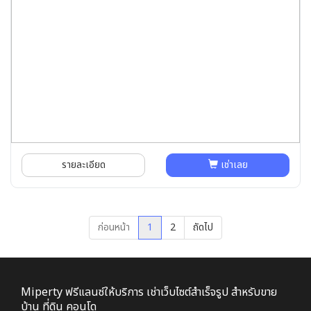
รายละเอียด
เช่าเลย
ก่อนหน้า
1
2
ถัดไป
Miperty ฟรีแลนซ์ให้บริการ เช่าเว็บไซต์สำเร็จรูป สำหรับขาย
บ้าน ที่ดิน คอนโด