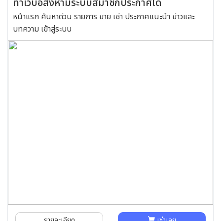
ทำเว็บอสังหามีระบบสมาชิกประกาศได้
หน้าแรก ค้นหาด่วน รายการ ขาย เช่า ประกาศแนะนำ ข่าวและ
บทความ เข้าสู่ระบบ
รายละเอียด
เช่าเลย