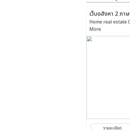
เว็บอสังหา 2 ภาษ
Home real estate
More
รายละเอียด