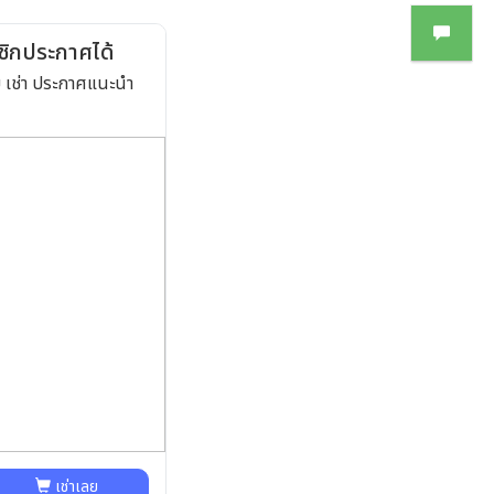
ชิกประกาศได้
เช่าเลย