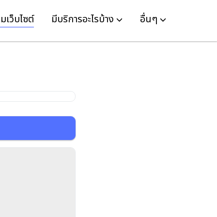
ีมเว็บไซต์
มีบริการอะไรบ้าง
อื่นๆ